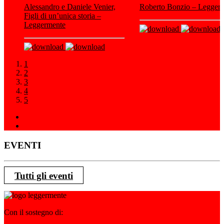
Alessandro e Daniele Venier,
Roberto Bonzio – Legger
Figli di un’unica storia –
Leggermente
1
2
3
4
5
EVENTI
Tutti gli eventi
Con il sostegno di: