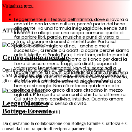
Vislualizza tutto...
Leggermente è il festival dell’intimità, dove si lavora a
contatto con la vera cultura, perché porta del bene
alla gente. Ha una formula ineguagliabile. Rende tutti
ATTIVITÀ
lavoranti e allegri, per uno scopo comune: quello di
far parlare libri, parole, musiche e punti di vista, a
ritmo di cuore e di onestà intellettuale. Porta sul
palco la parte migliore di noi, -anche a me è
successo- , ci rende più adatti a capire perché siamo
artisti. Merito di Paolo Patui, il direttore, artista pure lui,
Centro salute mentale
che tutti vorremmo ogni giorno al fianco per darci la
forza di essere meno fragili, più diretti, capaci di
valorizzare i nostri progetti. Non ci si sente soli a
Ogni martedì dalle 16 alle 17 un amico di LeggerMente legge al
Leggermente: si ride, si condivide, si scherza sulla vita
CSM di San Daniele; un’esperienza di gratuità totale condivisa con
e sugli sbagli. Che ci si chiami Nada, Morgan, Daverio,
gli ospiti del Centro; puoi farlo anche tu inviando una mail.
e cito le mie affinità elettive, a Leggermente si sta
bene; ci si sceglie. Non c’è retorica qui dentro e la
politica è il senso greco di stare cittadino in mezzo
agli altri. E’ lo spirito di comunità che fa la differenza.
Qui tutto è vero, condiviso, intuitivo. Quanto amore
LeggerMente e
c’è in questo sano senso di civiltà.
Bottega Errante
(Elena Commessatti)
Da quest’anno la collaborazione con Bottega Errante si rafforza e si
consolida in un rapporto di reciproca partnership