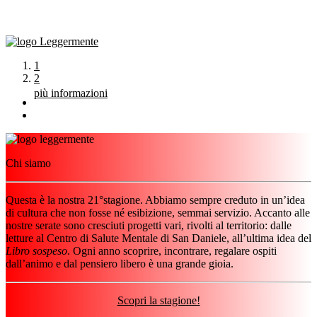
Vai
al
1
contenuto
2
più informazioni
Chi siamo
Questa è la nostra 21°stagione. Abbiamo sempre creduto in un’idea
di cultura che non fosse né esibizione, semmai servizio. Accanto alle
nostre serate sono cresciuti progetti vari, rivolti al territorio: dalle
letture al Centro di Salute Mentale di San Daniele, all’ultima idea del
Libro sospeso
. Ogni anno scoprire, incontrare, regalare ospiti
dall’animo e dal pensiero libero è una grande gioia.
Scopri la stagione!