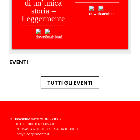
di un’unica
storia –
Leggermente
EVENTI
TUTTI GLI EVENTI
© LEGGERMENTE 2003-2026
TUTTI I DIRITTI RISERVATI
P.I. 02495870301 - C.F. 94104800308
info@leggermente.it