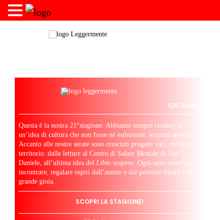
CHI SIAMO
Questa è la nostra 21°stagione. Abbiamo sempre creduto in
un’idea di cultura che non fosse né esibizione, semmai servizio.
Accanto alle nostre serate sono cresciuti progetti vari, rivolti al
territorio: dalle letture al Centro di Salute Mentale di San
Daniele, all’ultima idea del
Libro sospeso
. Ogni anno scoprire,
incontrare, regalare ospiti dall’animo e dal pensiero libero è una
grande gioia.
SCOPRI LA STAGIONE!