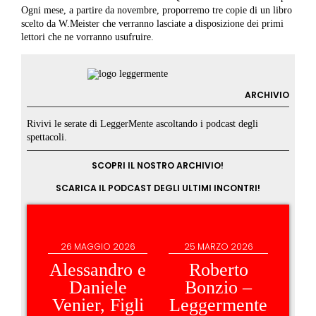
Ogni mese, a partire da novembre, proporremo tre copie di un libro
scelto da W.Meister che verranno lasciate a disposizione dei primi
lettori che ne vorranno usufruire.
ARCHIVIO
Rivivi le serate di LeggerMente ascoltando i podcast degli
spettacoli.
SCOPRI IL NOSTRO ARCHIVIO!
SCARICA IL PODCAST DEGLI ULTIMI INCONTRI!
26 MAGGIO 2026
25 MARZO 2026
1
Alessandro e
Roberto
Pa
Daniele
Bonzio –
Fug
Venier, Figli
Leggermente
Le