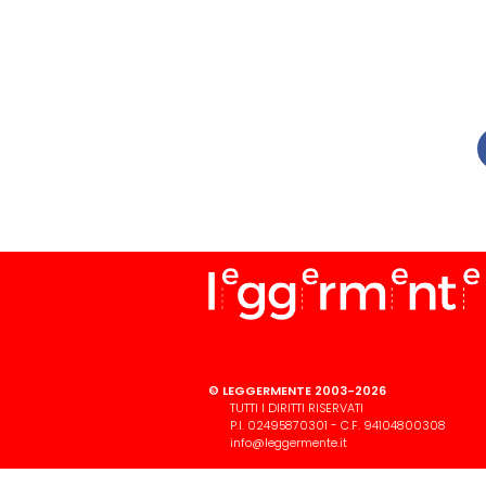
© LEGGERMENTE 2003-2026
TUTTI I DIRITTI RISERVATI
P.I. 02495870301 - C.F. 94104800308
info@leggermente.it