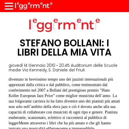
STEFANO BOLLANI: I
LIBRI DELLA MIA VITA
giovedì 14 Gennaio 2010 • 20.45 Auditorium delle Scuole
medie Via Kennedy, S. Daniele del Friuli
diventato in brevissimo tempo uno dei jazzisti internazionali più
apprezzati dalla critica e dal pubblico, come testimoniato dal
conferimento nel 2007 a Bollani del prestigioso premio “Hans
Koller European Jazz Price” come miglior musicista dell’anno. La
sua folgorante carriera lo ha fatto divenire uno dei pianisti più amati
non solo nell’ambito della sfera jazz e ciò è dovuto anche alla sua
capacità di collaborare con musicisti di ogni tipo e genere. Pianista
esuberante, scanzonato, eclettico si racconterà al pubblico di
leggerMente attraverso i libri che ha più amato e che gli hanno
ispirato una musicalità effervescente e imprevedibile.