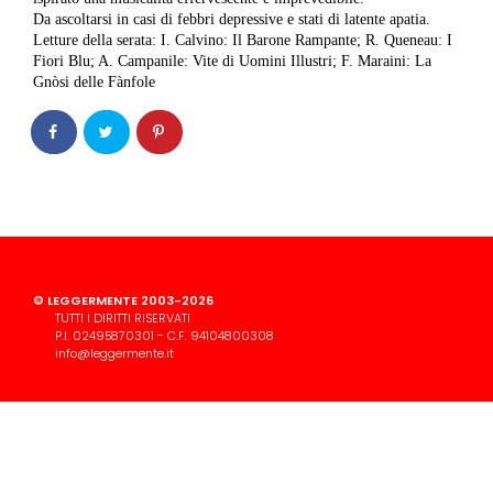
Da ascoltarsi in casi di febbri depressive e stati di latente apatia.
Letture della serata: I. Calvino: Il Barone Rampante; R. Queneau: I
Fiori Blu; A. Campanile: Vite di Uomini Illustri; F. Maraini: La
Gnòsi delle Fànfole
© LEGGERMENTE 2003-2026
TUTTI I DIRITTI RISERVATI
P.I. 02495870301 - C.F. 94104800308
info@leggermente.it